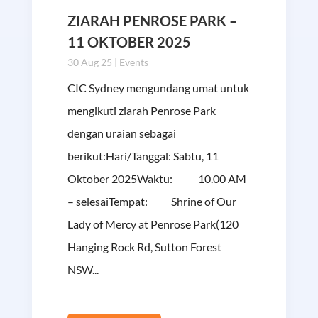
ZIARAH PENROSE PARK –
11 OKTOBER 2025
30 Aug 25
|
Events
CIC Sydney mengundang umat untuk
mengikuti ziarah Penrose Park
dengan uraian sebagai
berikut:Hari/Tanggal: Sabtu, 11
Oktober 2025Waktu: 10.00 AM
– selesaiTempat: Shrine of Our
Lady of Mercy at Penrose Park(120
Hanging Rock Rd, Sutton Forest
NSW...