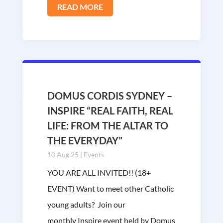
READ MORE
DOMUS CORDIS SYDNEY –
INSPIRE “REAL FAITH, REAL
LIFE: FROM THE ALTAR TO
THE EVERYDAY”
10 Aug 25
|
Events
YOU ARE ALL INVITED!! (18+
EVENT) Want to meet other Catholic
young adults? Join our
monthly Inspire event held by Domus