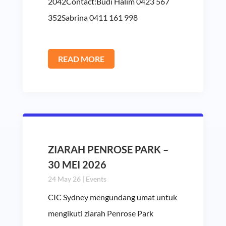
2042Contact:Budi Halim 0423 567
352Sabrina 0411 161 998
READ MORE
ZIARAH PENROSE PARK –
30 MEI 2026
24 May 26
|
Events
CIC Sydney mengundang umat untuk
mengikuti ziarah Penrose Park