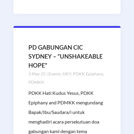
PD GABUNGAN CIC
SYDNEY – “UNSHAKEABLE
HOPE”
3 May 25
|
Events
,
HKY
,
PDKK Epiphany
,
PDMKK
PDKK Hati Kudus Yesus, PDKK
Epiphany and PDMKK mengundang
Bapak/Ibu/Saudara/i untuk
menghadiri acara persekutuan doa
gabungan kami dengan tema