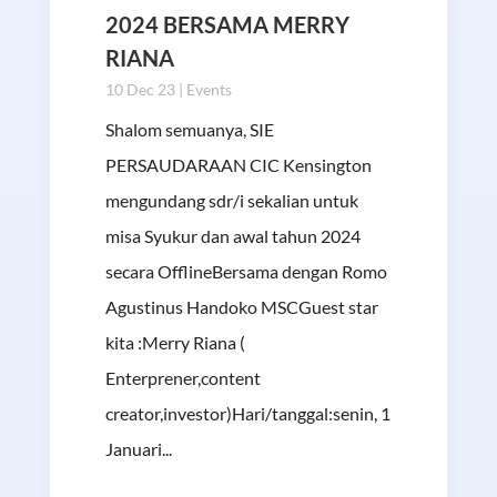
2024 BERSAMA MERRY
RIANA
10 Dec 23
|
Events
Shalom semuanya, SIE
PERSAUDARAAN CIC Kensington
mengundang sdr/i sekalian untuk
misa Syukur dan awal tahun 2024
secara OfflineBersama dengan Romo
Agustinus Handoko MSCGuest star
kita :Merry Riana (
Enterprener,content
creator,investor)Hari/tanggal:senin, 1
Januari...