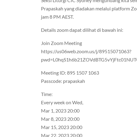
Seksi Liturgi CIC Sydney mengundang kita s
Prapaskah yang diadakan melalui platform Zoo
jam 8 PM AEST.
Details zoom dapat dilihat di bawah ini:
Join Zoom Meeting
https://us06web.zoom.us/j/89515071063?
pwd=L0hqS1h6b21ZOVdBTG5vYjFtc01NUT
Meeting ID: 895 1507 1063
Passcode: prapaskah
Time:
Every week on Wed,
Mar 1, 2023 20:00
Mar 8, 2023 20:00
Mar 15, 2023 20:00
Mar 22, 2023 20:00