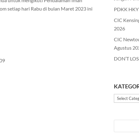
emua untuk mengikuti Pendalaman Iman
m setiap hari Rabu di bulan Maret 2023 ini
PDKK HKY 
CIC Kensin
2026
CIC Newto
Agustus 20
DON’T LOS
09
KATEGOR
Kategori