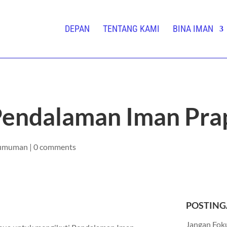
DEPAN
TENTANG KAMI
BINA IMAN
Pendalaman Iman Pra
umuman
|
0 comments
POSTING
Jangan Foku