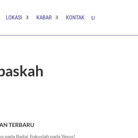
LOKASI
KABAR
KONTAK
paskah
AN TERBARU
s pada Badai, Fokuslah pada Yesus!