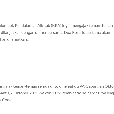
a
Kelompok Pendalaman Alkitab (KPA) ingin mengajak teman-teman
 dilanjutkan dengan dinner bersama. Doa Rosario pertama akan
an dilanjutkan...
mengajak teman-teman semua untuk mengikuti PA Gabungan Okto
al: Sabtu, 7 Oktober 2023Waktu: 3 PMPembicara: Reinard SuryaTem
 Code:...