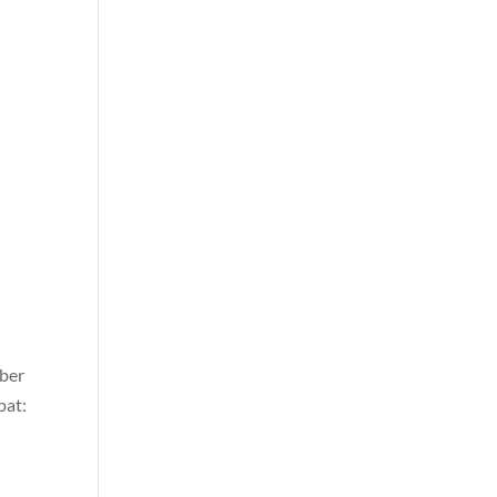
ber
pat: