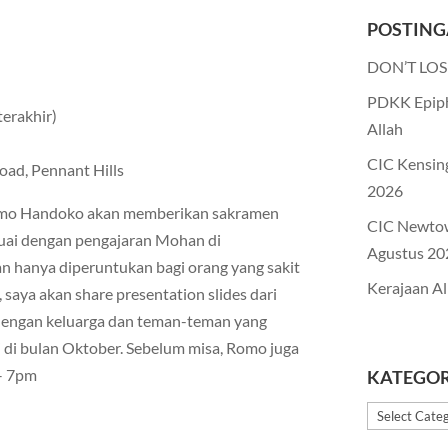
POSTING
DON’T LOS
PDKK Epiph
terakhir)
Allah
CIC Kensin
oad, Pennant Hills
2026
Romo Handoko akan memberikan sakramen
CIC Newto
suai dengan pengajaran Mohan di
Agustus 20
an hanya diperuntukan bagi orang yang sakit
Kerajaan Al
, saya akan share presentation slides dari
 dengan keluarga dan teman-teman yang
 di bulan Oktober. Sebelum misa, Romo juga
 – 7pm
KATEGOR
Kategori