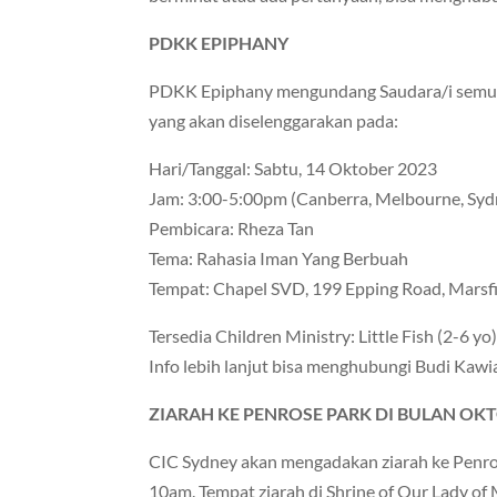
PDKK EPIPHANY
PDKK Epiphany mengundang Saudara/i semua
yang akan diselenggarakan pada:
Hari/Tanggal: Sabtu, 14 Oktober 2023
Jam: 3:00-5:00pm (Canberra, Melbourne, Syd
Pembicara: Rheza Tan
Tema: Rahasia Iman Yang Berbuah
Tempat: Chapel SVD, 199 Epping Road, Marsf
Tersedia Children Ministry: Little Fish (2-6 yo
Info lebih lanjut bisa menghubungi Budi Kaw
ZIARAH KE PENROSE PARK DI BULAN OK
CIC Sydney akan mengadakan ziarah ke Penro
10am. Tempat ziarah di Shrine of Our Lady of 