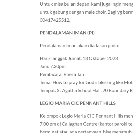
Untuk misa bulan depan, kami juga ingin me
untuk gabung dengan male choir. Bagi yg berm
00417425512.
PENDALAMAN IMAN (PI)
Pendalaman Iman akan diadakan pada:
Hari/Tanggal: Jumat, 13 Oktober 2023
Jam: 7.30pm
Pembicara: Rheza Tan
Tema: How to pray for God’s blessing like Mo
Tempat: St Agatha School Hall, 20 Boundary R
LEGIO MARIA CIC PENNANT HILLS
Kelompok Legio Maria CIC Pennant Hills men
7.00 pm di Callaghan Centre (kantor paroki te
berminat atau ada pertanyaan, bisa menghub