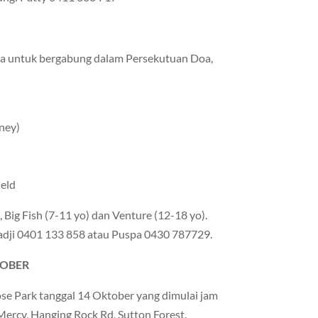
 untuk bergabung dalam Persekutuan Doa,
ney)
ield
), Big Fish (7-11 yo) dan Venture (12-18 yo).
iadji 0401 133 858 atau Puspa 0430 787729.
TOBER
se Park tanggal 14 Oktober yang dimulai jam
Mercy, Hanging Rock Rd, Sutton Forest.