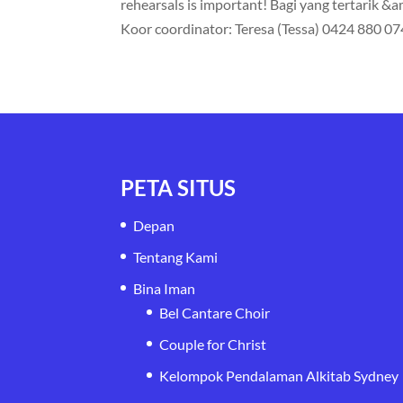
rehearsals is important! Bagi yang tertarik &am
Koor coordinator: Teresa (Tessa) 0424 880 07
PETA SITUS
Depan
Tentang Kami
Bina Iman
Bel Cantare Choir
Couple for Christ
Kelompok Pendalaman Alkitab Sydney