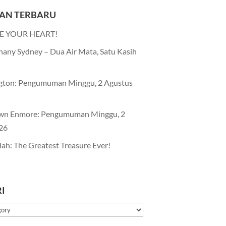
AN TERBARU
E YOUR HEART!
any Sydney – Dua Air Mata, Satu Kasih
gton: Pengumuman Minggu, 2 Agustus
wn Enmore: Pengumuman Minggu, 2
26
lah: The Greatest Treasure Ever!
I