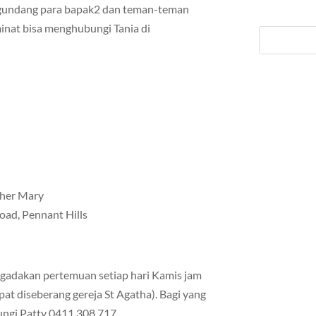
ngundang para bapak2 dan teman-teman
inat bisa menghubungi Tania di
ther Mary
oad, Pennant Hills
gadakan pertemuan setiap hari Kamis jam
pat diseberang gereja St Agatha). Bagi yang
ungi Patty 0411 308 717