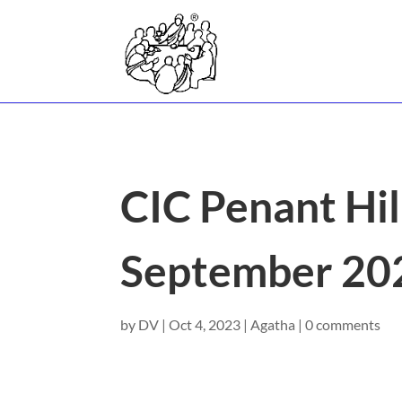
CIC Penant Hi
September 20
by
DV
|
Oct 4, 2023
|
Agatha
|
0 comments