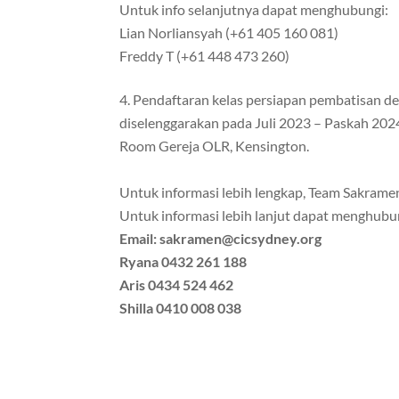
Untuk info selanjutnya dapat menghubungi:
Lian Norliansyah (+61 405 160 081)
Freddy T (+61 448 473 260)
Pendaftaran kelas persiapan pembatisan de
diselenggarakan pada Juli 2023 – Paskah 2024
Room Gereja OLR, Kensington.
Untuk informasi lebih lengkap, Team Sakramen 
Untuk informasi lebih lanjut dapat menghubu
Email: sakramen@cicsydney.org
Ryana 0432 261 188
Aris 0434 524 462
Shilla 0410 008 038