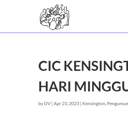
CIC KENSIN
HARI MINGGU,
by
DV
|
Apr 23, 2023
|
Kensington
,
Pengumu