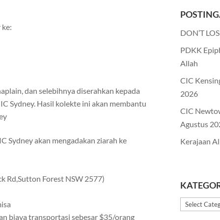
POSTING
 ke:
DON’T LOS
PDKK Epiph
Allah
CIC Kensin
haplain, dan selebihnya diserahkan kepada
2026
CIC Sydney. Hasil kolekte ini akan membantu
CIC Newto
ey
Agustus 20
IC Sydney akan mengadakan ziarah ke
Kerajaan Al
ock Rd,Sutton Forest NSW 2577)
KATEGOR
Kategori
misa
an biaya transportasi sebesar $35/orang