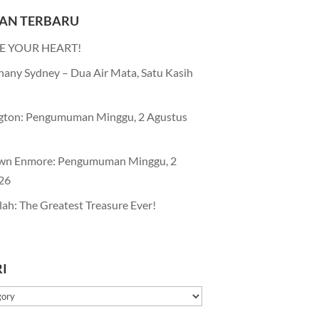
AN TERBARU
E YOUR HEART!
any Sydney – Dua Air Mata, Satu Kasih
gton: Pengumuman Minggu, 2 Agustus
wn Enmore: Pengumuman Minggu, 2
26
lah: The Greatest Treasure Ever!
I