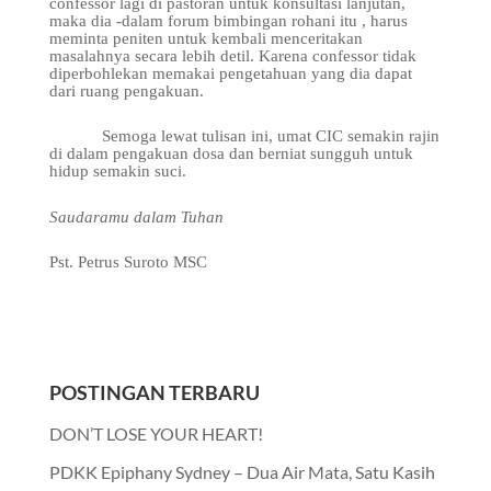
confessor lagi di pastoran untuk konsultasi lanjutan,
maka dia -dalam forum bimbingan rohani itu , harus
meminta peniten untuk kembali menceritakan
masalahnya secara lebih detil. Karena confessor tidak
diperbohlekan memakai pengetahuan yang dia dapat
dari ruang pengakuan.
Semoga lewat tulisan ini, umat CIC semakin rajin
di dalam pengakuan dosa dan berniat sungguh untuk
hidup semakin suci.
Saudaramu dalam Tuhan
Pst. Petrus Suroto MSC
POSTINGAN TERBARU
DON’T LOSE YOUR HEART!
PDKK Epiphany Sydney – Dua Air Mata, Satu Kasih