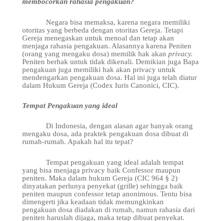
membocorkan rahasia pengakuan?
Negara bisa memaksa
, karena negara memiliki
otoritas yang berbeda dengan otoritas Gereja. Tetapi
Gereja menegaskan
untuk menoal dan
tetap akan
menjaga rahasia pengakuan. Alasan
nya karena
Peniten
(orang yang mengaku dosa) memilik hak akan
privacy.
Peniten berhak untuk tidak dikenali. Demikian juga Bapa
pengakuan juga memiliki hak akan privacy untuk
mendengarkan pengakuan dosa.
Hal ini juga telah diatur
dalam Hukum Gereja (Codex Iuris Canonici, CIC).
Tempat Pengakuan yang ideal
Di Indonesia, dengan alasan agar banyak orang
mengaku dosa, ada praktek pengakuan dosa dibuat di
rumah-rumah. Apakah hal itu tepat?
Tempat pengakuan yang ideal adalah tempat
yang bisa menjaga privacy baik Confessor maupun
peniten. Maka dalam hukum Gereja (CIC 964 § 2)
dinyatakan perlunya penyekat (grille) sehingga baik
peniten maupun confessor tetap anonimous.
Tentu bisa
dimengerti jika keadaan tidak memungkinkan
pengakuan dosa diadakan di rumah, namun rahasia dari
peniten haruslah dijaga, maka tetap dibuat penyekat.