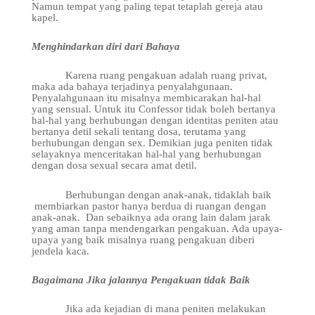
Namun tempat yang paling tepat tetaplah gereja atau
kapel.
Menghindarkan diri dari Bahaya
Karena ruang pengakuan adalah ruang privat,
maka ada bahaya terjadinya penyalahgunaan.
Penyalahgunaan itu misalnya membicarakan hal-hal
yang sensual. Untuk itu
Confessor tidak
boleh
bertanya
hal-hal yang berhubungan dengan identitas peniten
atau
bertanya detil sekali tentang dosa, terutama yang
berhubungan dengan sex. Demikian juga peniten tidak
selayaknya menceritakan hal-hal yang berhubungan
dengan dosa sexual secara amat detil.
Berhubungan dengan a
nak-anak, tidak
lah baik
m
embiarkan pastor hanya berdua di ruangan
dengan
anak-anak.
D
an sebaiknya ada orang lain dalam jarak
yang aman tanpa mendengarkan pengakuan. Ada upaya-
upaya yang
baik misalnya ruang pengakuan diberi
jendela kaca.
Bagaimana Jika jalannya Pengakuan tidak Baik
Jika ada kejadian di mana peniten melakukan