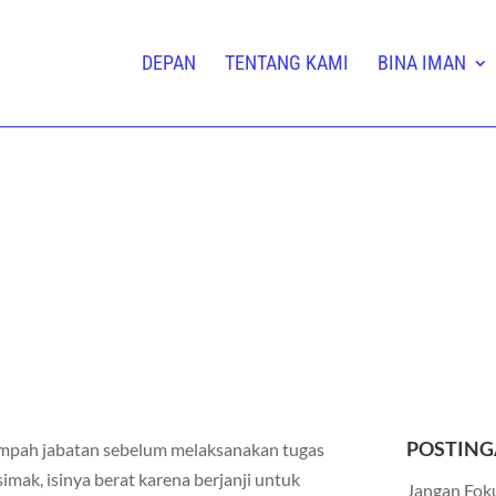
DEPAN
TENTANG KAMI
BINA IMAN
POSTING
umpah jabatan sebelum melaksanakan tugas
mak, isinya berat karena berjanji untuk
Jangan Foku