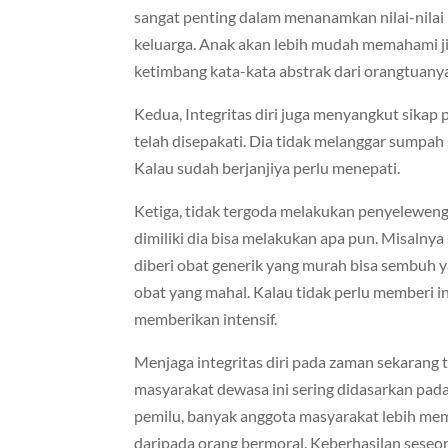
sangat penting dalam menanamkan nilai-nila
keluarga. Anak akan lebih mudah memahami ji
ketimbang kata-kata abstrak dari orangtuany
Kedua, Integritas diri juga menyangkut sikap
telah disepakati. Dia tidak melanggar sumpah 
Kalau sudah berjanjiya perlu menepati.
Ketiga, tidak tergoda melakukan penyelewe
dimiliki dia bisa melakukan apa pun. Misalny
diberi obat generik yang murah bisa sembuh y
obat yang mahal. Kalau tidak perlu memberi in
memberikan intensif.
Menjaga integritas diri pada zaman sekarang t
masyarakat dewasa ini sering didasarkan pad
pemilu, banyak anggota masyarakat lebih mem
daripada orang bermoral. Keberhasilan seseo