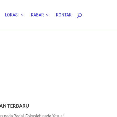
LOKASI
KABAR
KONTAK
AN TERBARU
s pada Badai, Fokuslah pada Yesus!