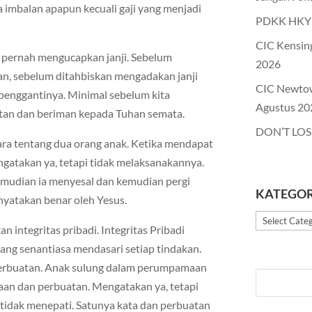
 imbalan apapun kecuali gaji yang menjadi
PDKK HKY 
CIC Kensin
a pernah mengucapkan janji. Sebelum
2026
n, sebelum ditahbiskan mengadakan janji
CIC Newto
 penggantinya. Minimal sebelum kita
Agustus 20
etan dan beriman kepada Tuhan semata.
DON’T LOS
cara tentang dua orang anak. Ketika mendapat
ngatakan ya, tetapi tidak melaksanakannya.
emudian ia menyesal dan kemudian pergi
KATEGOR
nyatakan benar oleh Yesus.
Kategori
 integritas pribadi. Integritas Pribadi
yang senantiasa mendasari setiap tindakan.
 perbuatan. Anak sulung dalam perumpamaan
taan dan perbuatan. Mengatakan ya, tetapi
 tidak menepati. Satunya kata dan perbuatan