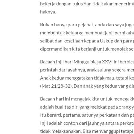
bekerja dengan tulus dan tidak akan menerima
haknya.
Bukan hanya para pejabat, anda dan saya jug
membentuk keluarga membuat janji pernikaha
selibat dan kesetiaan kepada Uskup dan para
dipermandikan kita berjanji untuk menolak s
Bacaan Injil hari Minggu biasa XXVI ini berbi
perintah dari ayahnya, anak sulung segera me
Anak kedua menggatakan tidak mau, tetapi k
(Mat 21:28-32). Dan anak yang kedua yang di
Bacaan hari ini mengajak kita untuk menegakkan
adalah kualitas diri yang melekat pada orang 
Itu berarti, pertama, satunya perkataan dan
Injil adalah contoh dari jauhnya antara perka
tidak melaksanakan. Bisa menyanggupi tetapi