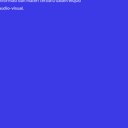
informasi dan materi terbaru
dalam wujud
audio-visual.