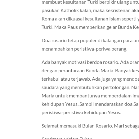
membuat kesultanan Turki berpikir ulang unt
pasukan Katholik kalah, maka kekristenan ak
Roma akan dikuasai kesultanan Islam seperti 
Turki. Maka Paus memberikan gelar Bunda K
Doa rosario tetap populer di kalangan para u
menambahkan peristiwa-periwa perang.
Ada banyak motivasi berdoa rosario. Ada or
dengan perantaraan Bunda Maria. Banyak ke
terkabul atau terjawab. Ada juga yang mend
saudara yang membutuhkan pertolongan. Na
Maria untuk membantunya memperdalam iman
kehidupan Yesus. Sambil mendaraskan doa Sal
peristiwa-peristiwa kehidupan Yesus.
Selamat memasuki Bulan Rosario. Mari sebagai
Saudaramu dalam Tuhan,