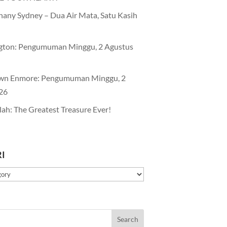
any Sydney – Dua Air Mata, Satu Kasih
gton: Pengumuman Minggu, 2 Agustus
wn Enmore: Pengumuman Minggu, 2
26
lah: The Greatest Treasure Ever!
I