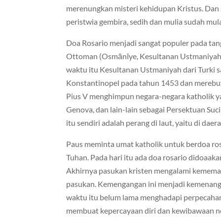
merenungkan misteri kehidupan Kristus. Dan s
peristwia gembira, sedih dan mulia sudah mula
Doa Rosario menjadi sangat populer pada tan
Ottoman (Osmānīye, Kesultanan Ustmaniyah) 
waktu itu Kesultanan Ustmaniyah dari Turki s
Konstantinopel pada tahun 1453 dan merebut
Pius V menghimpun negara-negara katholik yan
Genova, dan lain-lain sebagai Persektuan Su
itu sendiri adalah perang di laut, yaitu di dae
Paus meminta umat katholik untuk berdoa ro
Tuhan. Pada hari itu ada doa rosario didoaaka
Akhirnya pasukan kristen mengalami kememan
pasukan. Kemengangan ini menjadi kemenanga
waktu itu belum lama menghadapi perpecahan
membuat kepercayaan diri dan kewibawaan n