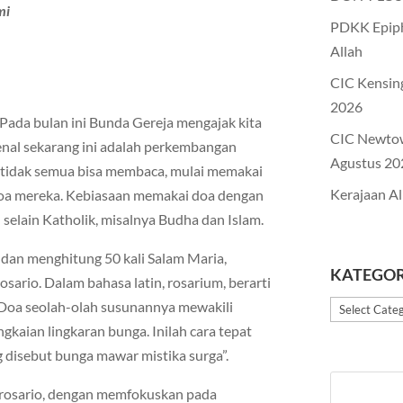
mi
PDKK Epiph
Allah
CIC Kensin
2026
Pada bulan ini Bunda Gereja mengajak kita
CIC Newto
kenal sekarang ini adalah perkembangan
Agustus 20
ng tidak semua bisa membaca, mulai memakai
Kerajaan Al
a mereka. Kebiasaan memakai doa dengan
 selain Katholik, misalnya Budha dan Islam.
 dan menghitung 50 kali Salam Maria,
KATEGOR
Rosario. Dalam bahasa latin, rosarium, berarti
”Doa seolah-olah susunannya mewakili
Kategori
aian lingkaran bunga. Inilah cara tepat
disebut bunga mawar mistika surga”.
 rosario, dengan memfokuskan pada