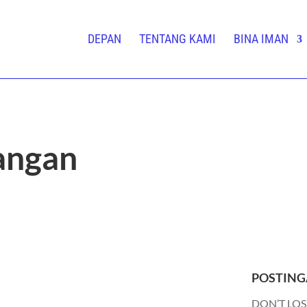
DEPAN
TENTANG KAMI
BINA IMAN
angan
POSTING
DON’T LOS