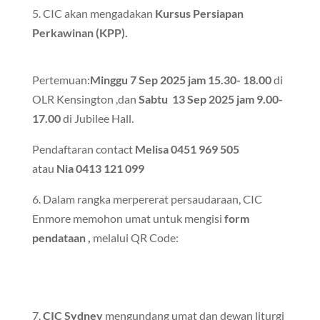
5. CIC akan mengadakan
Kursus Persiapan
Perkawinan (KPP).
Pertemuan:
Minggu
7 Sep 2025 jam 15.30- 18.00
di
OLR Kensington ,dan
Sabtu
13 Sep 2025 jam 9.00-
17.00
di Jubilee Hall.
Pendaftaran contact
Melisa 0451 969 505
atau
Nia 0413 121 099
6. Dalam rangka merpererat persaudaraan, CIC
Enmore memohon umat untuk mengisi
form
pendataan ,
melalui QR Code:
7.
CIC Sydney
mengundang umat dan dewan liturgi