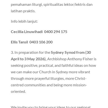
pemahaman liturgi, spiritualitas lektor/lektris dan
latihan praktis.
Info lebih lanjut:
Cecillia Linuwihadi 0400 294 175
Ellis Tansil 0403 106 200
3. In preparation for the
Sydney Synod from (30
April to 3 May 2026),
Archbishop Anthony Fisher is
seeking positive, practical, and faithful ideas on how
we can make our Church in Sydney more vibrant
through more prayerful liturgies, more Christ-
centred communities and being more mission-
oriented.
We invite you to bring your ideas to our regional