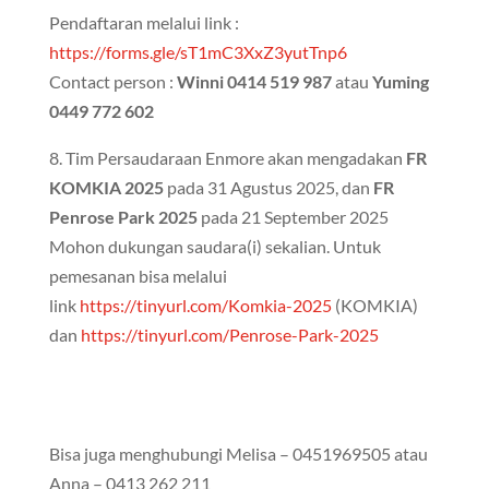
Pendaftaran melalui link :
https://forms.gle/sT1mC3XxZ3yutTnp6
Contact person :
Winni 0414 519 987
atau
Yuming
0449 772 602
8. Tim Persaudaraan Enmore akan mengadakan
FR
KOMKIA 2025
pada 31 Agustus 2025, dan
FR
Penrose Park 2025
pada 21 September 2025
Mohon dukungan saudara(i) sekalian. Untuk
pemesanan bisa melalui
link
https://tinyurl.com/Komkia-2025
(KOMKIA)
dan
https://tinyurl.com/Penrose-Park-2025
Bisa juga menghubungi Melisa – 0451969505 atau
Anna – 0413 262 211