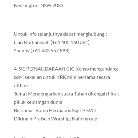
Kensington, NSW 2033
Untuk info selanjutnya dapat menghubungi:
Lian Norliansyah (+61 405 160 081)
Shanny (+61 433 557 888)
4. SIE PERSAUDARAAN CIC Kenso mengundang
sdr/i sekalian untuk KRK mini bersama secara
offline
Tema : Mendengarkan suara Tuhan ditengah hiruk
pikuk kebisingan dunia
Bersama : Romo Hermanus Sigit P SVD
Diiringin Praise n Worship; Nafiri group