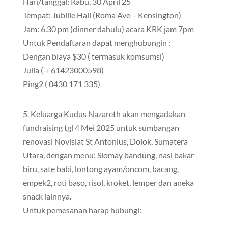
Hari/tanggal: Rabu, 30 April 25
Tempat: Jubille Hall (Roma Ave – Kensington)
Jam: 6.30 pm (dinner dahulu) acara KRK jam 7pm
Untuk Pendaftaran dapat menghubungin :
Dengan biaya $30 ( termasuk komsumsi)
Julia ( + 61423000598)
Ping2 ( 0430 171 335)
5. Keluarga Kudus Nazareth akan mengadakan
fundraising tgl 4 Mei 2025 untuk sumbangan
renovasi Novisiat St Antonius, Dolok, Sumatera
Utara, dengan menu: Siomay bandung, nasi bakar
biru, sate babi, lontong ayam/oncom, bacang,
empek2, roti baso, risol, kroket, lemper dan aneka
snack lainnya.
Untuk pemesanan harap hubungi: