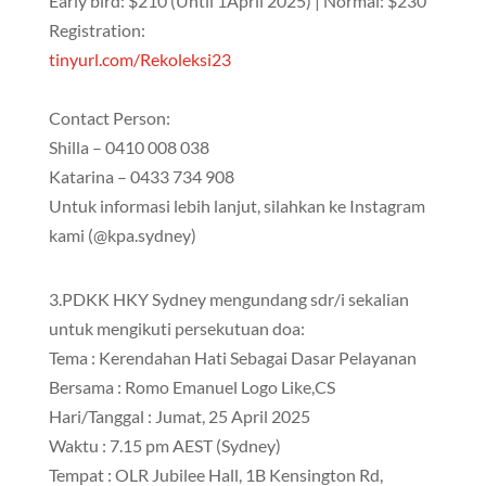
Early bird: $210 (Until 1April 2025) | Normal: $230
Registration:
tinyurl.com/Rekoleksi23
Contact Person:
Shilla – 0410 008 038
Katarina – 0433 734 908
Untuk informasi lebih lanjut, silahkan ke Instagram
kami (@kpa.sydney)
3.PDKK HKY Sydney mengundang sdr/i sekalian
untuk mengikuti persekutuan doa:
Tema : Kerendahan Hati Sebagai Dasar Pelayanan
Bersama : Romo Emanuel Logo Like,CS
Hari/Tanggal : Jumat, 25 April 2025
Waktu : 7.15 pm AEST (Sydney)
Tempat : OLR Jubilee Hall, 1B Kensington Rd,