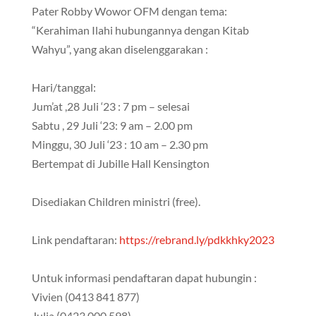
Pater Robby Wowor OFM dengan tema:
“Kerahiman Ilahi hubungannya dengan Kitab
Wahyu”, yang akan diselenggarakan :
Hari/tanggal:
Jum’at ,28 Juli ‘23 : 7 pm – selesai
Sabtu , 29 Juli ‘23: 9 am – 2.00 pm
Minggu, 30 Juli ‘23 : 10 am – 2.30 pm
Bertempat di Jubille Hall Kensington
Disediakan Children ministri (free).
Link pendaftaran:
https://rebrand.ly/pdkkhky2023
Untuk informasi pendaftaran dapat hubungin :
Vivien (0413 841 877)
Julia (0423 000 598)