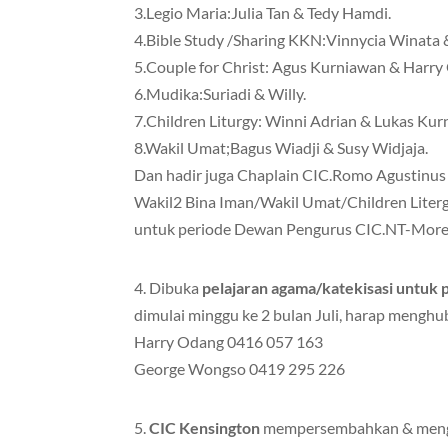
3.Legio Maria:Julia Tan & Tedy Hamdi.
4.Bible Study /Sharing KKN:Vinnycia Winata
5.Couple for Christ: Agus Kurniawan & Harry
6.Mudika:Suriadi & Willy.
7.Children Liturgy: Winni Adrian & Lukas Kurn
8.Wakil Umat;Bagus Wiadji & Susy Widjaja.
Dan hadir juga Chaplain CIC.Romo Agustinu
Wakil2 Bina Iman/Wakil Umat/Children Liter
untuk periode Dewan Pengurus CIC.NT-More 
4. Dibuka
pelajaran agama/katekisasi untuk
dimulai minggu ke 2 bulan Juli, harap menghu
Harry Odang 0416 057 163
George Wongso 0419 295 226
5.
CIC Kensington
mempersembahkan & meng