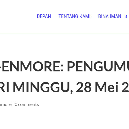
DEPAN
TENTANG KAMI
BINA IMAN
-ENMORE: PENGU
I MINGGU, 28 Mei 
nmore
|
0 comments