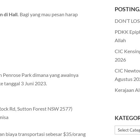
POSTING
 di Hall.
Bagi yang mau pesan harap
DON’T LOS
PDKK Epiph
Allah
CIC Kensin
2026
CIC Newto
ah Penrose Park dimana yang awalnya
Agustus 20
e tanggal 3 Juni 2023.
Kerajaan Al
Rock Rd, Sutton Forest NSW 2577)
misa
KATEGOR
Kategori
an biaya transportasi sebesar $35/orang