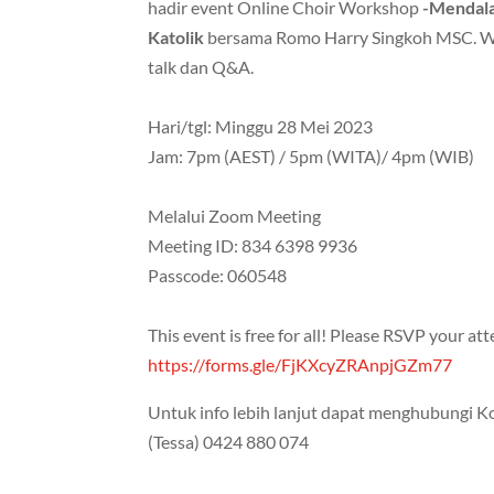
hadir event Online Choir Workshop
-Mendala
Katolik
bersama Romo Harry Singkoh MSC. Wo
talk dan Q&A.
Hari/tgl: Minggu 28 Mei 2023
Jam: 7pm (AEST) / 5pm (WITA)/ 4pm (WIB)
Melalui Zoom Meeting
Meeting ID: 834 6398 9936
Passcode: 060548
This event is free for all! Please RSVP your at
https://forms.gle/FjKXcyZRAnpjGZm77
Untuk info lebih lanjut dapat menghubungi K
(Tessa) 0424 880 074