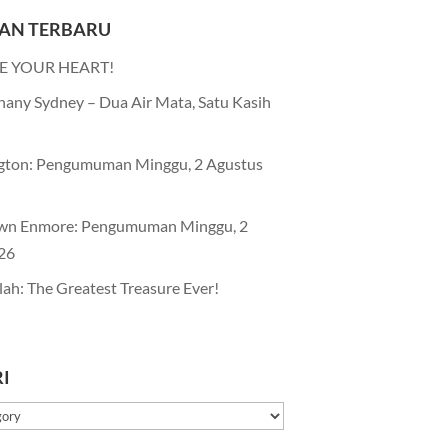
AN TERBARU
E YOUR HEART!
any Sydney – Dua Air Mata, Satu Kasih
gton: Pengumuman Minggu, 2 Agustus
wn Enmore: Pengumuman Minggu, 2
26
lah: The Greatest Treasure Ever!
I