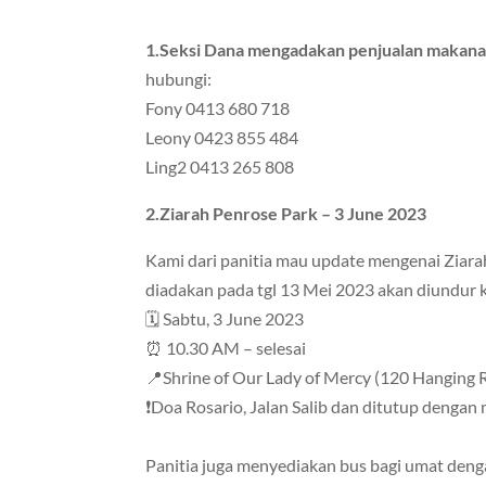
1.Seksi Dana mengadakan penjualan makanan
hubungi:
Fony 0413 680 718
Leony 0423 855 484
Ling2 0413 265 808
2.Ziarah Penrose Park – 3 June 2023
Kami dari panitia mau update mengenai Ziar
diadakan pada tgl 13 Mei 2023 akan diundur k
🗓 Sabtu, 3 June 2023
⏰ 10.30 AM – selesai
📍Shrine of Our Lady of Mercy (120 Hanging 
❗Doa Rosario, Jalan Salib dan ditutup dengan 
Panitia juga menyediakan bus bagi umat deng