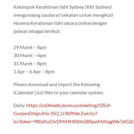
Kelompok Kerahiman Ilahi Sydney (KKI Sydney)
mengundang saudara/i sekalian untuk mengikuti
Novena Kerahiman Ilahi secara online dengan
jadwal sebagai berikut:
29 Maret – 8pm
30 Maret – 4pm
31 Maret – 8pm
1 Apr – 6 Apr – 8pm
Please download and import the following
iCalendar (.ics) files to your calendar system.
Daily:
https://us06web.zoom.us/meeting/tZEvf-
GurjwsEtIejnJHo-052_U3bPNkrZwi/ics?
icsToken=98tyKuGtrDMiHNSSthGBRpwMAIqgWe7ziGZ