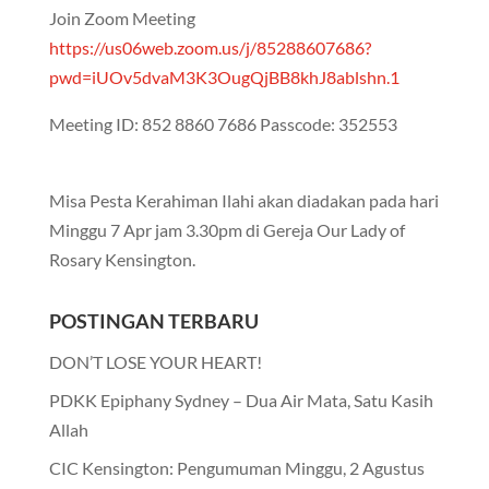
Join Zoom Meeting
https://us06web.zoom.us/j/85288607686?
pwd=iUOv5dvaM3K3OugQjBB8khJ8ablshn.1
Meeting ID: 852 8860 7686 Passcode: 352553
Misa Pesta Kerahiman Ilahi akan diadakan pada hari
Minggu 7 Apr jam 3.30pm di Gereja Our Lady of
Rosary Kensington.
POSTINGAN TERBARU
DON’T LOSE YOUR HEART!
PDKK Epiphany Sydney – Dua Air Mata, Satu Kasih
Allah
CIC Kensington: Pengumuman Minggu, 2 Agustus