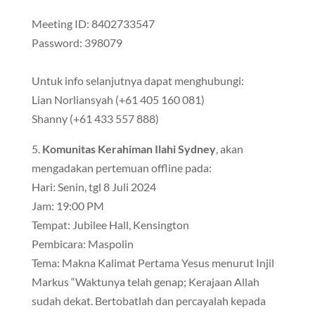
Meeting ID: 8402733547
Password: 398079
Untuk info selanjutnya dapat menghubungi:
Lian Norliansyah (+61 405 160 081)
Shanny (+61 433 557 888)
5.
Komunitas Kerahiman Ilahi Sydney
, akan
mengadakan pertemuan offline pada:
Hari: Senin, tgl 8 Juli 2024
Jam: 19:00 PM
Tempat: Jubilee Hall, Kensington
Pembicara: Maspolin
Tema: Makna Kalimat Pertama Yesus menurut Injil
Markus “Waktunya telah genap; Kerajaan Allah
sudah dekat. Bertobatlah dan percayalah kepada