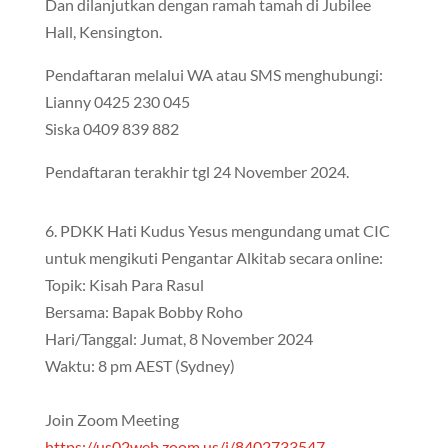
Dan dilanjutkan dengan ramah tamah di Jubilee
Hall, Kensington.
Pendaftaran melalui WA atau SMS menghubungi:
Lianny 0425 230 045
Siska 0409 839 882
Pendaftaran terakhir tgl 24 November 2024.
6. PDKK Hati Kudus Yesus mengundang umat CIC
untuk mengikuti Pengantar Alkitab secara online:
Topik: Kisah Para Rasul
Bersama: Bapak Bobby Roho
Hari/Tanggal: Jumat, 8 November 2024
Waktu: 8 pm AEST (Sydney)
Join Zoom Meeting
https://us02web.zoom.us/j/8402733547