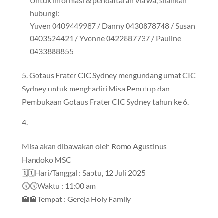
Untuk informasi & pendaftaran via wa, silahkan
hubungi:
Yuven 0409449987 / Danny 0430878748 / Susan
0403524421 / Yvonne 0422887737 / Pauline
0433888855
5. Gotaus Frater CIC Sydney mengundang umat CIC
Sydney untuk menghadiri Misa Penutup dan
Pembukaan Gotaus Frater CIC Sydney tahun ke 6.
Misa akan dibawakan oleh Romo Agustinus
Handoko MSC
🗓🗓Hari/Tanggal : Sabtu, 12 Juli 2025
🕔🕔Waktu : 11:00 am
🏫🏫Tempat : Gereja Holy Family