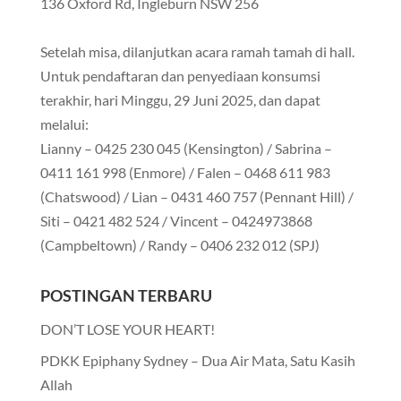
136 Oxford Rd, Ingleburn NSW 256
Setelah misa, dilanjutkan acara ramah tamah di hall.
Untuk pendaftaran dan penyediaan konsumsi
terakhir, hari Minggu, 29 Juni 2025, dan dapat
melalui:
Lianny – 0425 230 045 (Kensington) / Sabrina –
0411 161 998 (Enmore) / Falen – 0468 611 983
(Chatswood) / Lian – 0431 460 757 (Pennant Hill) /
Siti – 0421 482 524 / Vincent – 0424973868
(Campbeltown) / Randy – 0406 232 012 (SPJ)
POSTINGAN TERBARU
DON’T LOSE YOUR HEART!
PDKK Epiphany Sydney – Dua Air Mata, Satu Kasih
Allah