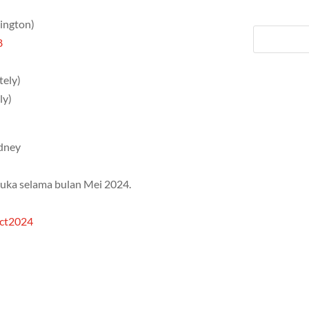
sington)
8
tely)
ly)
ydney
uka selama bulan Mei 2024.
Oct2024