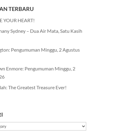
AN TERBARU
E YOUR HEART!
any Sydney – Dua Air Mata, Satu Kasih
gton: Pengumuman Minggu, 2 Agustus
wn Enmore: Pengumuman Minggu, 2
26
lah: The Greatest Treasure Ever!
I