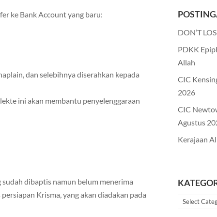
POSTING
sfer ke Bank Account yang baru:
DON’T LOS
PDKK Epiph
Allah
haplain, dan selebihnya diserahkan kepada
CIC Kensin
2026
kolekte ini akan membantu penyelenggaraan
CIC Newto
Agustus 20
Kerajaan Al
g sudah dibaptis namun belum menerima
KATEGOR
persiapan Krisma, yang akan diadakan pada
Kategori