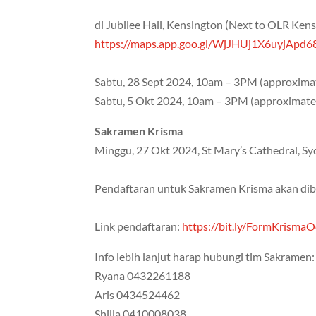
di Jubilee Hall, Kensington (Next to OLR Ken
https://maps.app.goo.gl/WjJHUj1X6uyjApd6
Sabtu, 28 Sept 2024, 10am – 3PM (approxima
Sabtu, 5 Okt 2024, 10am – 3PM (approximate
Sakramen Krisma
Minggu, 27 Okt 2024, St Mary’s Cathedral, S
Pendaftaran untuk Sakramen Krisma akan dib
Link pendaftaran:
https://bit.ly/FormKrisma
Info lebih lanjut harap hubungi tim Sakramen:
Ryana 0432261188
Aris 0434524462
Shilla 0410008038