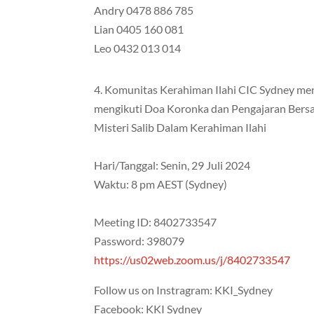
Andry 0478 886 785
Lian 0405 160 081
Leo 0432 013 014
4. Komunitas Kerahiman Ilahi CIC Sydney me
mengikuti Doa Koronka dan Pengajaran Ber
Misteri Salib Dalam Kerahiman Ilahi
Hari/Tanggal: Senin, 29 Juli 2024
Waktu: 8 pm AEST (Sydney)
Meeting ID: 8402733547
Password: 398079
https://us02web.zoom.us/j/8402733547
Follow us on Instragram: KKI_Sydney
Facebook: KKI Sydney