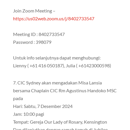
Join Zoom Meeting –
https://us02web.zoom.us/j/8402733547
Meeting ID : 8402733547
Password : 398079
Untuk info selanjutnya dapat menghubungi:
Lienny ( +61 416 050187), Julia ( +61423000598)
7. CIC Sydney akan mengadakan Misa Lansia
bersama Chaplain CIC Rm Agustinus Handoko MSC
pada
Hari: Sabtu, 7 Desember 2024
Jam: 10:00 pagi
Tempat: Gereja Our Lady of Rosary, Kensington
Dan dilanjutkan dengan ramah tamah di Jubilee