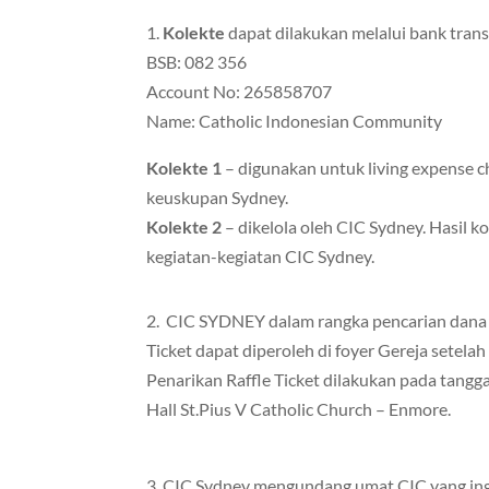
1.
Kolekte
dapat dilakukan melalui bank tran
BSB: 082 356
Account No: 265858707
Name: Catholic Indonesian Community
Kolekte 1
– digunakan untuk living expense c
keuskupan Sydney.
Kolekte 2
– dikelola oleh CIC Sydney. Hasil 
kegiatan-kegiatan CIC Sydney.
2. CIC SYDNEY dalam rangka pencarian dan
Ticket dapat diperoleh di foyer Gereja setelah
Penarikan Raffle Ticket dilakukan pada tang
Hall St.Pius V Catholic Church – Enmore.
3. CIC Sydney mengundang umat CIC yang ingi