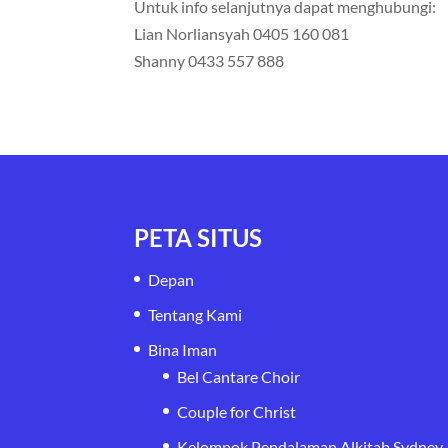
Untuk info selanjutnya dapat menghubungi:
Lian Norliansyah 0405 160 081
Shanny 0433 557 888
PETA SITUS
Depan
Tentang Kami
Bina Iman
Bel Cantare Choir
Couple for Christ
Kelompok Pendalaman Alkitab Sydney