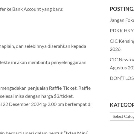
POSTING
sfer ke Bank Account yang baru:
Jangan Foku
PDKK HKY 
CIC Kensin
haplain, dan selebihnya diserahkan kepada
2026
CIC Newto
kolekte ini akan membantu penyelenggaraan
Agustus 20
DON’T LOS
a mengadakan
penjualan Raffle Ticket
. Raffle
 selesai misa dengan harga $3/ticket.
gal 22 Desember 2024 @ 2.00 pm bertempat di
KATEGOR
Kategori
n berpartisipasi dalam bentuk “
Iklan Mini
”