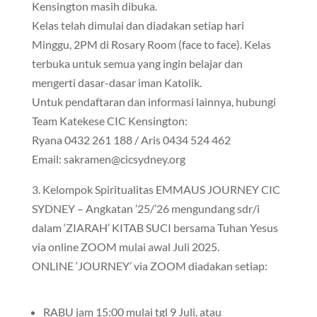
Kensington masih dibuka.
Kelas telah dimulai dan diadakan setiap hari
Minggu, 2PM di Rosary Room (face to face). Kelas
terbuka untuk semua yang ingin belajar dan
mengerti dasar-dasar iman Katolik.
Untuk pendaftaran dan informasi lainnya, hubungi
Team Katekese CIC Kensington:
Ryana 0432 261 188 / Aris 0434 524 462
Email: sakramen@cicsydney.org
3. Kelompok Spiritualitas EMMAUS JOURNEY CIC
SYDNEY – Angkatan ’25/’26 mengundang sdr/i
dalam ‘ZIARAH’ KITAB SUCI bersama Tuhan Yesus
via online ZOOM mulai awal Juli 2025.
ONLINE ‘JOURNEY’ via ZOOM diadakan setiap:
RABU jam 15:00 mulai tgl 9 Juli, atau