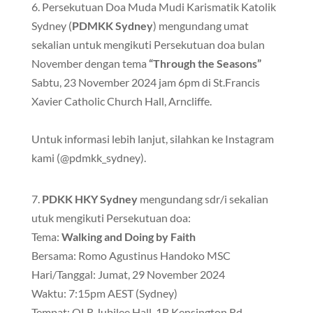
6. Persekutuan Doa Muda Mudi Karismatik Katolik
Sydney (
PDMKK Sydney
) mengundang umat
sekalian untuk mengikuti Persekutuan doa bulan
November dengan tema
“Through the Seasons”
Sabtu, 23 November 2024 jam 6pm di St.Francis
Xavier Catholic Church Hall, Arncliffe.
Untuk informasi lebih lanjut, silahkan ke Instagram
kami (@pdmkk_sydney).
7.
PDKK HKY Sydney
mengundang sdr/i sekalian
utuk mengikuti Persekutuan doa:
Tema:
Walking and Doing by Faith
Bersama: Romo Agustinus Handoko MSC
Hari/Tanggal: Jumat, 29 November 2024
Waktu: 7:15pm AEST (Sydney)
Tempat: OLR Jubilee Hall, 1B Kensington Rd,