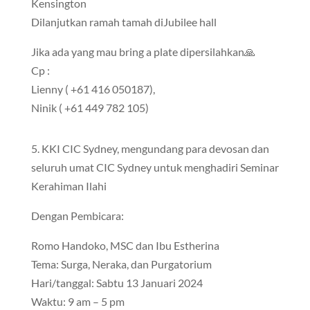
Kensington
Dilanjutkan ramah tamah diJubilee hall
Jika ada yang mau bring a plate dipersilahkan🙏
Cp :
Lienny ( +61 416 050187),
Ninik ( +61 449 782 105)
5. KKI CIC Sydney, mengundang para devosan dan
seluruh umat CIC Sydney untuk menghadiri Seminar
Kerahiman Ilahi
Dengan Pembicara:
Romo Handoko, MSC dan Ibu Estherina
Tema: Surga, Neraka, dan Purgatorium
Hari/tanggal: Sabtu 13 Januari 2024
Waktu: 9 am – 5 pm