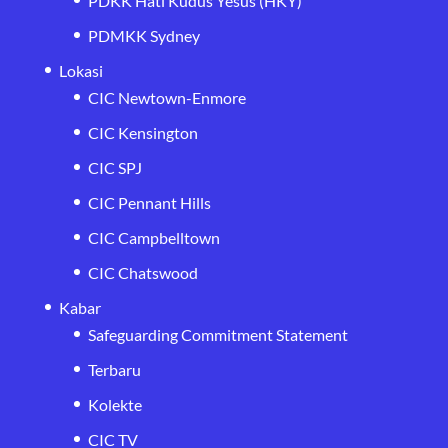
PDKK Hati Kudus Yesus (HKY)
PDMKK Sydney
Lokasi
CIC Newtown-Enmore
CIC Kensington
CIC SPJ
CIC Pennant Hills
CIC Campbelltown
CIC Chatswood
Kabar
Safeguarding Commitment Statement
Terbaru
Kolekte
CIC TV