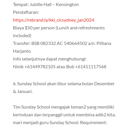
Tempat: Jubille Hall – Kensington
Pendaftaran:
https://rebrand.ly/kki_cicsydney_jan2024
Biaya $50 per person (Lunch and refreshments
included)
Transfer: BSB 082332 AC 540664502 a/n: Pilliana
Harjanto
Info selanjutnya dapat menghubungi:
Ninik +61449782105 atau Bob +61411117568
6. Sunday School akan libur selama bulan Desember
& Januari.
Tim Sunday School mengajak teman2 yang memiliki
kerinduan dan terpanggil untuk membina adik2 kita,
mari menjadi guru Sunday School. Requirement: