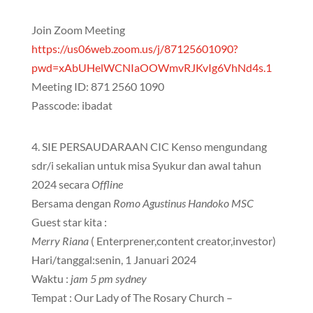
Join Zoom Meeting
https://us06web.zoom.us/j/87125601090?
pwd=xAbUHelWCNIaOOWmvRJKvIg6VhNd4s.1
Meeting ID: 871 2560 1090
Passcode: ibadat
4. SIE PERSAUDARAAN CIC Kenso mengundang
sdr/i sekalian untuk misa Syukur dan awal tahun
2024 secara
Offline
Bersama dengan
Romo Agustinus Handoko MSC
Guest star kita :
Merry Riana
( Enterprener,content creator,investor)
Hari/tanggal:senin, 1 Januari 2024
Waktu :
jam 5 pm sydney
Tempat : Our Lady of The Rosary Church –