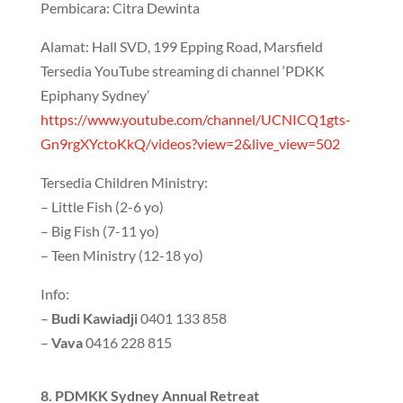
Pembicara: Citra Dewinta
Alamat: Hall SVD, 199 Epping Road, Marsfield
Tersedia YouTube streaming di channel ‘PDKK
Epiphany Sydney’
https://www.youtube.com/channel/UCNICQ1gts-
Gn9rgXYctoKkQ/videos?view=2&live_view=502
Tersedia Children Ministry:
– Little Fish (2-6 yo)
– Big Fish (7-11 yo)
– Teen Ministry (12-18 yo)
Info:
–
Budi Kawiadji
0401 133 858
–
Vava
0416 228 815
8. PDMKK Sydney Annual Retreat