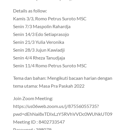
Details as follow:
Kamis 3/3, Romo Petrus Suroto MSC
Senin 7/3 Maspolin Rahardja
Senin 14/3 Edo Setiaprasojo
Senin 21/3 Yulia Veronika
Senin 28/3 Jujun Kawiadji
Senin 4/4 Rheza Tanudjaja
Senin 11/4 Romo Petrus Suroto MSC
Tema dan bahan: Mengikuti bacaan harian dengan
tema utama: Masa Pra Paskah 2022
Join Zoom Meeting:
https://us06web.zoom.us/j/87556055735?
pwd=dEhNai8xTDIxLzY5RVhVVDc0WUNkUT09
Meeting ID : 8402733547
Password : 398079