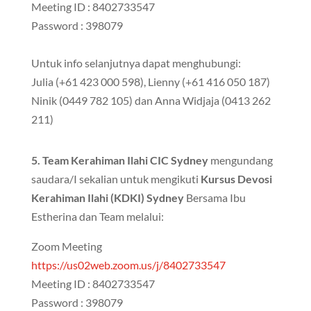
Meeting ID : 8402733547
Password : 398079
Untuk info selanjutnya dapat menghubungi:
Julia (+61 423 000 598), Lienny (+61 416 050 187)
Ninik (0449 782 105) dan Anna Widjaja (0413 262
211)
5. Team Kerahiman Ilahi CIC Sydney
mengundang
saudara/I sekalian untuk mengikuti
Kursus Devosi
Kerahiman Ilahi (KDKI) Sydney
Bersama Ibu
Estherina dan Team melalui:
Zoom Meeting
https://us02web.zoom.us/j/8402733547
Meeting ID : 8402733547
Password : 398079