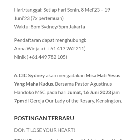
Hari/tanggal: Setiap hari Senin, 8 Mei’23 – 19
Juni’23 (7x pertemuan)
Waktu: 8pm Sydney/5pm Jakarta
Pendaftaran dapat menghubungi:
Anna Widjaja ( + 61 413 262 211)
Ninik ( +61 449 782 105)
6.
CIC Sydney
akan mengadakan
Misa Hati Yesus
Yang Maha Kudus
, Bersama Pastor Agustinus
Handoko MSC pada hari
Jumat, 16 Juni 2023
jam
7pm
di Gereja Our Lady of the Rosary, Kensington.
POSTINGAN TERBARU
DON’T LOSE YOUR HEART!