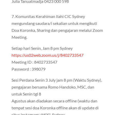
Julia Tanuatmadja 0423 000 598
7. Komunitas Kerahiman Ilahi CIC Sydney
mengundang saudara/i sekalian untuk mengikuti
Doa Koronka, Sharing dan pengajaran melalui Zoom
Meeting.
Setiap hari Senin, Jam 8 pm Sydney
https://us02web.zoom.us/j/8402733547
Meeting ID : 8402733547
Password : 398079
Sesi Perdana Senin 3 July jam 8 pm (Waktu Sydney),
pengajaran bersama Romo Handoko, MSC, dan
untuk Senin tgl 8
Agustus akan diadakan secara offline (waktu dan
tempat sesi doa Koronka offline akan di update di
situs instagram: @KKI_Sydney