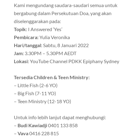
Kami mengundang saudara-saudari semua untuk
bergabung dalam Persekutuan Doa, yang akan
diselenggarakan pada:
Topik:
I Answered ‘Yes’
Pembicara:
Yulia Veronika
Hari/tanggal:
Sabtu, 8 Januari 2022
Jam:
3.30PM – 5.30PM AEDT
Lokasi:
YouTube Channel PDKK Epiphany Sydney
Tersedia Children & Teen Ministry:
– Little Fish (2-6 YO)
– Big Fish (7-11 YO)
– Teen Ministry (12-18 YO)
Untuk info lebih lanjut dapat menghubungi:
–
Budi Kawiadji
0401 133 858
–
Vava
0416 228 815