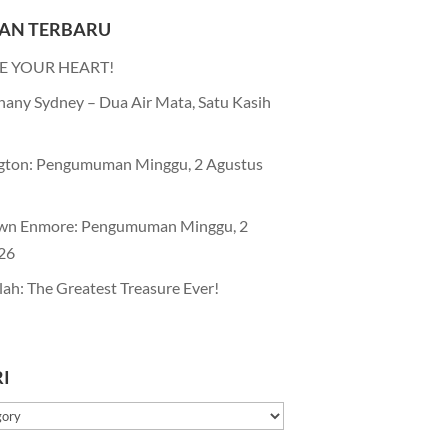
AN TERBARU
E YOUR HEART!
any Sydney – Dua Air Mata, Satu Kasih
gton: Pengumuman Minggu, 2 Agustus
wn Enmore: Pengumuman Minggu, 2
26
lah: The Greatest Treasure Ever!
I