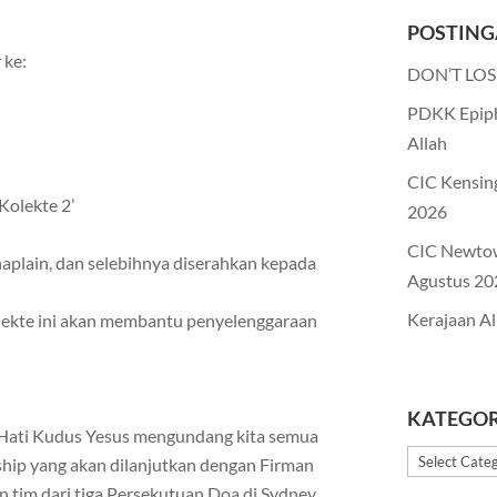
POSTING
 ke:
DON’T LOS
PDKK Epiph
Allah
CIC Kensin
Kolekte 2’
2026
CIC Newto
haplain, dan selebihnya diserahkan kepada
Agustus 20
Kerajaan Al
kolekte ini akan membantu penyelenggaraan
KATEGOR
ati Kudus Yesus mengundang kita semua
Kategori
ship yang akan dilanjutkan dengan Firman
tim dari tiga Persekutuan Doa di Sydney.