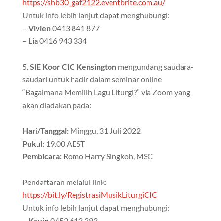
https://shb30_gaf2122.eventbrite.com.au/
Untuk info lebih lanjut dapat menghubungi:
–
Vivien
0413 841 877
–
Lia
0416 943 334
SIE Koor CIC Kensington
mengundang saudara-
saudari untuk hadir dalam seminar online
“Bagaimana Memilih Lagu Liturgi?” via Zoom yang
akan diadakan pada:
Hari/Tanggal:
Minggu, 31 Juli 2022
Pukul:
19.00 AEST
Pembicara:
Romo Harry Singkoh, MSC
Pendaftaran melalui link:
https://bit.ly/RegistrasiMusikLiturgiCIC
Untuk info lebih lanjut dapat menghubungi:
–
Kevin
0452 613 393