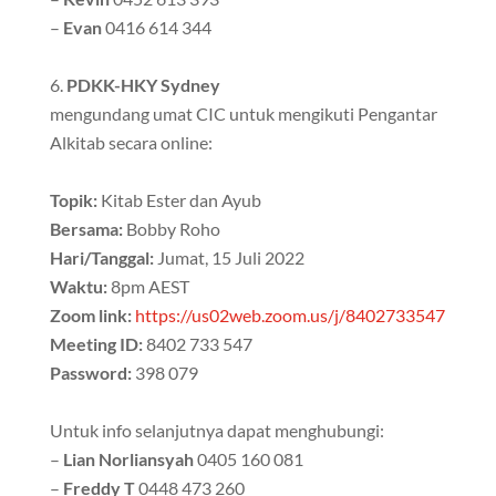
–
Evan
0416 614 344
PDKK-HKY Sydney
mengundang umat CIC untuk mengikuti Pengantar
Alkitab secara online:
Topik:
Kitab Ester dan Ayub
Bersama:
Bobby Roho
Hari/Tanggal:
Jumat, 15 Juli 2022
Waktu:
8pm AEST
Zoom link:
https://us02web.zoom.us/j/8402733547
Meeting ID:
8402 733 547
Password:
398 079
Untuk info selanjutnya dapat menghubungi:
–
Lian Norliansyah
0405 160 081
–
Freddy T
0448 473 260