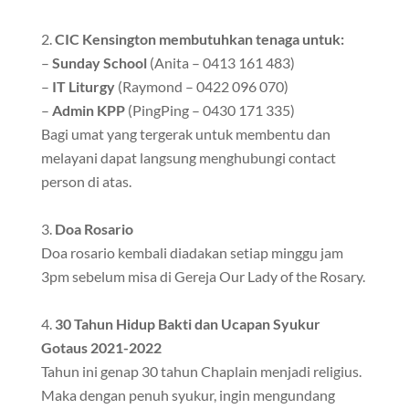
CIC Kensington membutuhkan tenaga untuk:
–
Sunday School
(Anita – 0413 161 483)
–
IT Liturgy
(Raymond – 0422 096 070)
–
Admin KPP
(PingPing – 0430 171 335)
Bagi umat yang tergerak untuk membentu dan
melayani dapat langsung menghubungi contact
person di atas.
Doa Rosario
Doa rosario kembali diadakan setiap minggu jam
3pm sebelum misa di Gereja Our Lady of the Rosary.
30 Tahun Hidup Bakti dan Ucapan Syukur
Gotaus 2021-2022
Tahun ini genap 30 tahun Chaplain menjadi religius.
Maka dengan penuh syukur, ingin mengundang