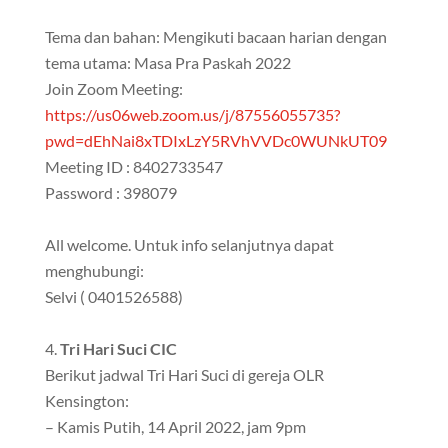
Tema dan bahan: Mengikuti bacaan harian dengan
tema utama: Masa Pra Paskah 2022
Join Zoom Meeting:
https://us06web.zoom.us/j/87556055735?
pwd=dEhNai8xTDIxLzY5RVhVVDc0WUNkUT09
Meeting ID : 8402733547
Password : 398079
All welcome. Untuk info selanjutnya dapat
menghubungi:
Selvi ( 0401526588)
Tri Hari Suci CIC
Berikut jadwal Tri Hari Suci di gereja OLR
Kensington:
– Kamis Putih, 14 April 2022, jam 9pm