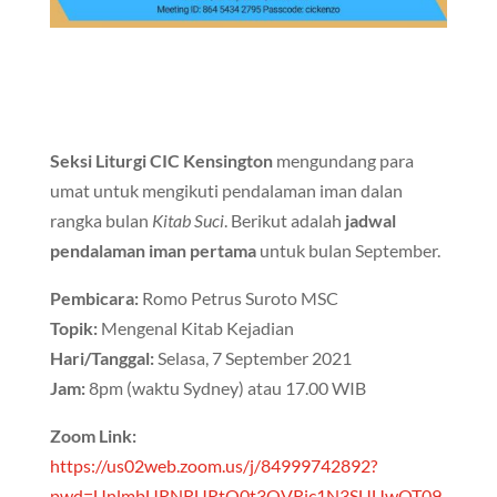
Seksi Liturgi CIC Kensington
mengundang para
umat untuk mengikuti pendalaman iman dalan
rangka bulan
Kitab Suci
. Berikut adalah
jadwal
pendalaman iman pertama
untuk bulan September.
Pembicara:
Romo Petrus Suroto MSC
Topik:
Mengenal Kitab Kejadian
Hari/Tanggal:
Selasa, 7 September 2021
Jam:
8pm (waktu Sydney) atau 17.00 WIB
Zoom Link:
https://us02web.zoom.us/j/84999742892?
pwd=UnlmbURNRURtQ0t3QVRjc1N3SUUwQT09