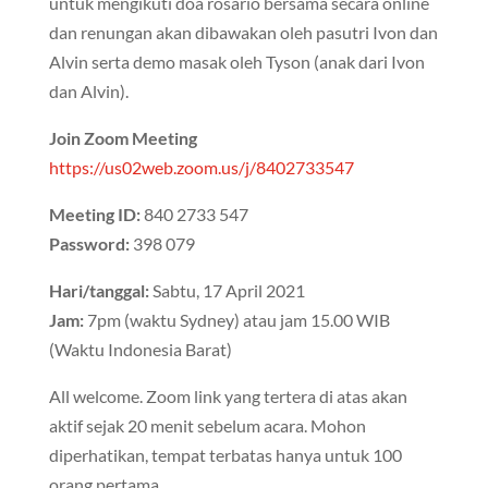
untuk mengikuti doa rosario bersama secara online
dan renungan akan dibawakan oleh pasutri Ivon dan
Alvin serta demo masak oleh Tyson (anak dari Ivon
dan Alvin).
Join Zoom Meeting
https://us02web.zoom.us/j/8402733547
Meeting ID:
840 2733 547
Password:
398 079
Hari/tanggal:
Sabtu, 17 April 2021
Jam:
7pm (waktu Sydney) atau jam 15.00 WIB
(Waktu Indonesia Barat)
All welcome. Zoom link yang tertera di atas akan
aktif sejak 20 menit sebelum acara. Mohon
diperhatikan, tempat terbatas hanya untuk 100
orang pertama.