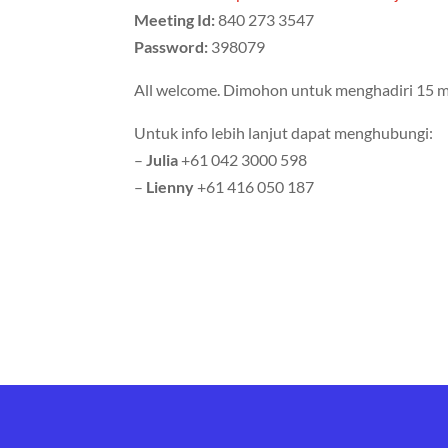
Meeting Id:
840 273 3547
Password:
398079
All welcome. Dimohon untuk menghadiri 15 me
Untuk info lebih lanjut dapat menghubungi:
–
Julia
+61 042 3000 598
–
Lienny
+61 416 050 187