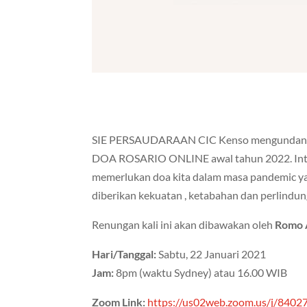
SIE PERSAUDARAAN CIC Kenso mengundang s
DOA ROSARIO ONLINE awal tahun 2022. Int
memerlukan doa kita dalam masa pandemic y
diberikan kekuatan , ketabahan dan perlindu
Renungan kali ini akan dibawakan oleh
Romo 
Hari/Tanggal:
Sabtu, 22 Januari 2021
Jam:
8pm (waktu Sydney) atau 16.00 WIB
Zoom Link:
https://us02web.zoom.us/j/840