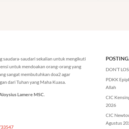
POSTING
audara-saudari sekalian untuk mengikuti
ensi untuk mendoakan orang-orang yang
DON’T LOS
ang sangat membutuhkan doa2 agar
PDKK Epiph
ngan dari Tuhan yang Maha Kuasa.
Allah
Aloysius Lamere MSC
.
CIC Kensin
2026
CIC Newto
Agustus 20
2733547