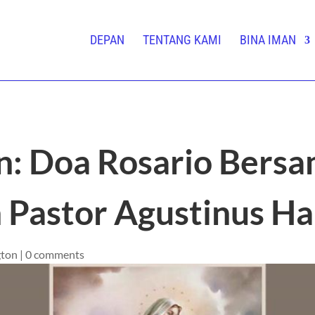
DEPAN
TENTANG KAMI
BINA IMAN
n: Doa Rosario Bers
 Pastor Agustinus 
gton
|
0 comments