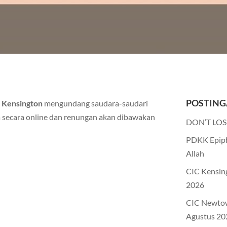
POSTING
Kensington
mengundang saudara-saudari
a secara online dan renungan akan dibawakan
DON’T LOS
PDKK Epiph
Allah
CIC Kensin
2026
CIC Newto
Agustus 20