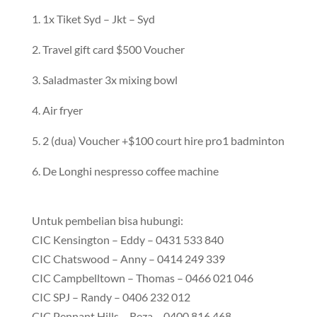
1. 1x Tiket Syd – Jkt – Syd
2. Travel gift card $500 Voucher
3. Saladmaster 3x mixing bowl
4. Air fryer
5. 2 (dua) Voucher +$100 court hire pro1 badminton
6. De Longhi nespresso coffee machine
Untuk pembelian bisa hubungi:
CIC Kensington – Eddy – 0431 533 840
CIC Chatswood – Anny – 0414 249 339
CIC Campbelltown – Thomas – 0466 021 046
CIC SPJ – Randy – 0406 232 012
CIC Pennant Hills – Reza – 0400 816 468