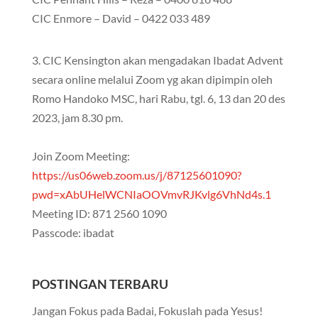
CIC Enmore – David – 0422 033 489
3. CIC Kensington akan mengadakan Ibadat Advent
secara online melalui Zoom yg akan dipimpin oleh
Romo Handoko MSC, hari Rabu, tgl. 6, 13 dan 20 des
2023, jam 8.30 pm.
Join Zoom Meeting:
https://us06web.zoom.us/j/87125601090?
pwd=xAbUHelWCNIaOOVmvRJKvlg6VhNd4s.1
Meeting ID: 871 2560 1090
Passcode: ibadat
POSTINGAN TERBARU
Jangan Fokus pada Badai, Fokuslah pada Yesus!