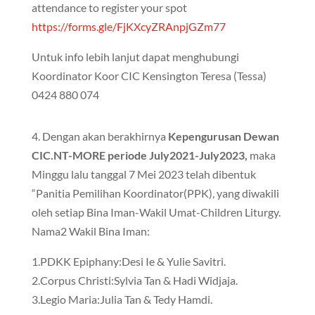
attendance to register your spot
https://forms.gle/FjKXcyZRAnpjGZm77
Untuk info lebih lanjut dapat menghubungi
Koordinator Koor CIC Kensington Teresa (Tessa)
0424 880 074
4. Dengan akan berakhirnya
Kepengurusan Dewan
CIC.NT-MORE periode July2021-July2023,
maka
Minggu lalu tanggal 7 Mei 2023 telah dibentuk
“Panitia Pemilihan Koordinator(PPK), yang diwakili
oleh setiap Bina Iman-Wakil Umat-Children Liturgy.
Nama2 Wakil Bina Iman:
1.PDKK Epiphany:Desi Ie & Yulie Savitri.
2.Corpus Christi:Sylvia Tan & Hadi Widjaja.
3.Legio Maria:Julia Tan & Tedy Hamdi.