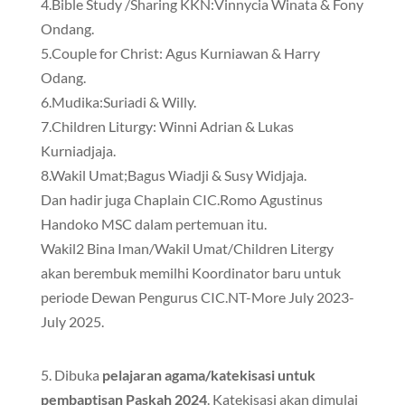
4.Bible Study /Sharing KKN:Vinnycia Winata & Fony
Ondang.
5.Couple for Christ: Agus Kurniawan & Harry
Odang.
6.Mudika:Suriadi & Willy.
7.Children Liturgy: Winni Adrian & Lukas
Kurniadjaja.
8.Wakil Umat;Bagus Wiadji & Susy Widjaja.
Dan hadir juga Chaplain CIC.Romo Agustinus
Handoko MSC dalam pertemuan itu.
Wakil2 Bina Iman/Wakil Umat/Children Litergy
akan berembuk memilhi Koordinator baru untuk
periode Dewan Pengurus CIC.NT-More July 2023-
July 2025.
5. Dibuka
pelajaran agama/katekisasi untuk
pembaptisan Paskah 2024
. Katekisasi akan dimulai