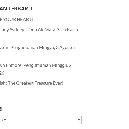
AN TERBARU
E YOUR HEART!
any Sydney – Dua Air Mata, Satu Kasih
gton: Pengumuman Minggu, 2 Agustus
wn Enmore: Pengumuman Minggu, 2
26
lah: The Greatest Treasure Ever!
I