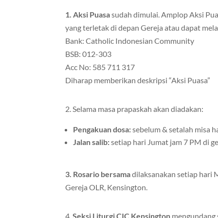
1. Aksi Puasa
sudah dimulai. Amplop Aksi Pua
yang terletak di depan Gereja atau dapat mela
Bank: Catholic Indonesian Community
BSB: 012-303
Acc No: 585 711 317
Diharap memberikan deskripsi “Aksi Puasa”
2. Selama masa prapaskah akan diadakan:
Pengakuan dosa:
sebelum & setalah misa h
Jalan salib:
setiap hari Jumat jam 7 PM di g
3. Rosario bersama
dilaksanakan setiap hari 
Gereja OLR, Kensington.
4.
Seksi Liturgi CIC Kensington
mengundang sa