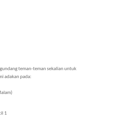
undang teman-teman sekalian untuk
mi adakan pada:
 Malam)
il 1