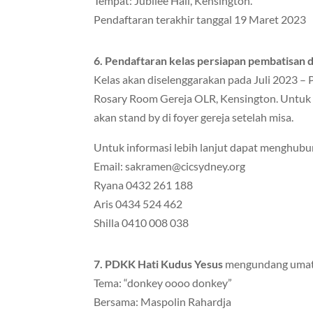
Tempat: Jubilee Hall, Kensington.
Pendaftaran terakhir tanggal 19 Maret 2023
6. Pendaftaran kelas persiapan pembatisan
Kelas akan diselenggarakan pada Juli 2023 – 
Rosary Room Gereja OLR, Kensington. Untuk 
akan stand by di foyer gereja setelah misa.
Untuk informasi lebih lanjut dapat menghubu
Email: sakramen@cicsydney.org
Ryana 0432 261 188
Aris 0434 524 462
Shilla 0410 008 038
7. PDKK Hati Kudus Yesus
mengundang umat 
Tema: “donkey oooo donkey”
Bersama: Maspolin Rahardja