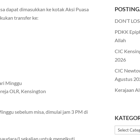
POSTING
sa dapat dimasukkan ke kotak Aksi Puasa
kukan transfer ke:
DON’T LOS
PDKK Epiph
Allah
CIC Kensin
2026
CIC Newto
Agustus 20
ari Minggu
Kerajaan Al
ereja OLR, Kensington
Minggu sebelum misa, dimulai jam 3 PM di
KATEGOR
Kategori
udara/I sekalian untuk mengikuti