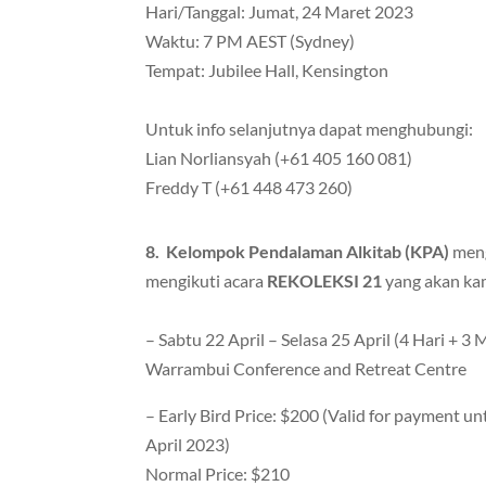
Hari/Tanggal: Jumat, 24 Maret 2023
Waktu: 7 PM AEST (Sydney)
Tempat: Jubilee Hall, Kensington
Untuk info selanjutnya dapat menghubungi:
Lian Norliansyah (+61 405 160 081)
Freddy T (+61 448 473 260)
8.
Kelompok Pendalaman Alkitab (KPA)
meng
mengikuti acara
REKOLEKSI 21
yang akan ka
– Sabtu 22 April – Selasa 25 April (4 Hari + 3
Warrambui Conference and Retreat Centre
– Early Bird Price: $200 (Valid for payment unt
April 2023)
Normal Price: $210