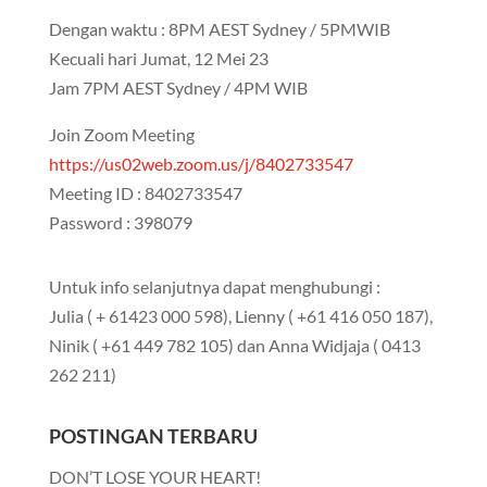
Dengan waktu : 8PM AEST Sydney / 5PMWIB
Kecuali hari Jumat, 12 Mei 23
Jam 7PM AEST Sydney / 4PM WIB
Join Zoom Meeting
https://us02web.zoom.us/j/8402733547
Meeting ID : 8402733547
Password : 398079
Untuk info selanjutnya dapat menghubungi :
Julia ( + 61423 000 598), Lienny ( +61 416 050 187),
Ninik ( +61 449 782 105) dan Anna Widjaja ( 0413
262 211)
POSTINGAN TERBARU
DON’T LOSE YOUR HEART!