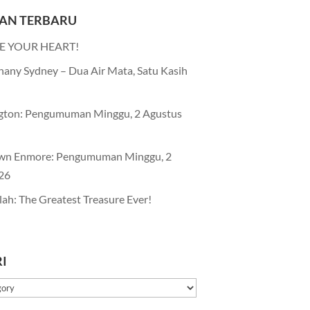
AN TERBARU
E YOUR HEART!
any Sydney – Dua Air Mata, Satu Kasih
gton: Pengumuman Minggu, 2 Agustus
wn Enmore: Pengumuman Minggu, 2
26
lah: The Greatest Treasure Ever!
I