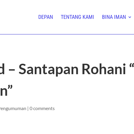
DEPAN
TENTANG KAMI
BINA IMAN
 – Santapan Rohani 
n”
Pengumuman
|
0 comments