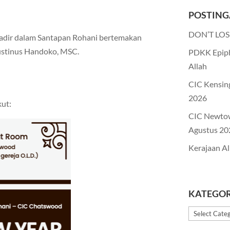
POSTING
DON’T LOS
adir dalam Santapan Rohani bertemakan
stinus Handoko, MSC.
PDKK Epiph
Allah
CIC Kensin
2026
kut:
CIC Newto
Agustus 20
Kerajaan Al
KATEGOR
Kategori