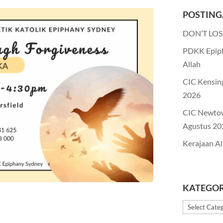
POSTING
DON’T LOS
PDKK Epiph
Allah
CIC Kensin
2026
CIC Newto
Agustus 20
Kerajaan Al
KATEGOR
Kategori