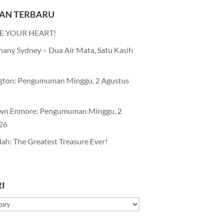
AN TERBARU
E YOUR HEART!
any Sydney – Dua Air Mata, Satu Kasih
gton: Pengumuman Minggu, 2 Agustus
wn Enmore: Pengumuman Minggu, 2
26
lah: The Greatest Treasure Ever!
I