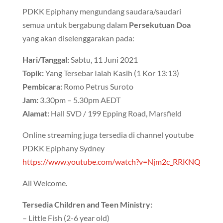
PDKK Epiphany mengundang saudara/saudari
semua untuk bergabung dalam
Persekutuan Doa
yang akan diselenggarakan pada:
Hari/Tanggal:
Sabtu, 11 Juni 2021
Topik:
Yang Tersebar Ialah Kasih (1 Kor 13:13)
Pembicara:
Romo Petrus Suroto
Jam:
3.30pm – 5.30pm AEDT
Alamat:
Hall SVD / 199 Epping Road, Marsfield
Online streaming juga tersedia di channel youtube
PDKK Epiphany Sydney
https://www.youtube.com/watch?v=Njm2c_RRKNQ
All Welcome.
Tersedia Children and Teen Ministry:
– Little Fish (2-6 year old)