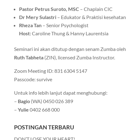
Pastor Petrus Suroto, MSC
– Chaplain CIC
Dr Mery Sulastri
– Edukator & Praktisi kesehatan
Rheza Tan
– Senior Psychologist
Host:
Caroline Thung & Hanny Laurentsia
Seminari ini akan ditutup dengan senam Zumba oleh
Ruth Tabheta
(ZIN), licensed Zumba Instructor.
Zoom Meeting ID: 831 6304 5147
Passcode: survive
Untuk info lebih lanjut dapat menghubungi:
–
Bagio
(WA) 0450 026 389
–
Yulie
0402 668 000
POSTINGAN TERBARU
DON’T LOSE YOUR HEART!