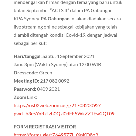
mendengarkan firman dengan tema yang baru untuk
bulan September “ACTS II” dalam PA Gabungan
KPA Sydney.
PA Gabungan
ini akan diadakan secara
live streaming online sebagai kebijakan yang telah
diambil ditengah kondisi Covid-19, dengan jadwal
sebagai berikut:
Hari/tanggal:
Sabtu, 4 September 2021
Jam:
3pm (Waktu Sydney) atau 12.00 WIB
Dresscode:
Green
Meeting ID:
217 082 0092
Password:
0409 2021
Zoom Li
nk:
https://us02web.zoom.us/j/2170820092?
pwd=b3c5YnRzTzh0Qzl0dFF5WkZZTEw2QT09
FORM REGISTRASI VISITOR
https://forms.gle/tZ6495Z7LuXnKD8o9