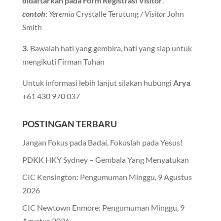
didaftarkan pada Form Registrasi Visitor
.
contoh
:
Yeremia
Crystalle Terutung /
Visitor
John
Smith
3.
Bawalah hati yang gembira, hati yang siap untuk
mengikuti Firman Tuhan
Untuk informasi lebih lanjut silakan hubungi
Arya
+61 430 970 037
POSTINGAN TERBARU
Jangan Fokus pada Badai, Fokuslah pada Yesus!
PDKK HKY Sydney – Gembala Yang Menyatukan
CIC Kensington: Pengumuman Minggu, 9 Agustus
2026
CIC Newtown Enmore: Pengumuman Minggu, 9
Agustus 2026