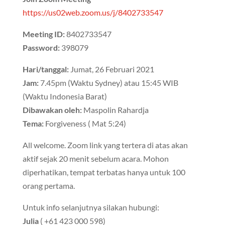
https://us02web.zoom.us/j/8402733547
Meeting ID:
8402733547
Password:
398079
Hari/tanggal:
Jumat, 26 Februari 2021
Jam:
7.45pm (Waktu Sydney) atau 15:45 WIB
(Waktu Indonesia Barat)
Dibawakan oleh:
Maspolin Rahardja
Tema:
Forgiveness ( Mat 5:24)
All welcome. Zoom link yang tertera di atas akan
aktif sejak 20 menit sebelum acara. Mohon
diperhatikan, tempat terbatas hanya untuk 100
orang pertama.
Untuk info selanjutnya silakan hubungi:
Julia
( +61 423 000 598)