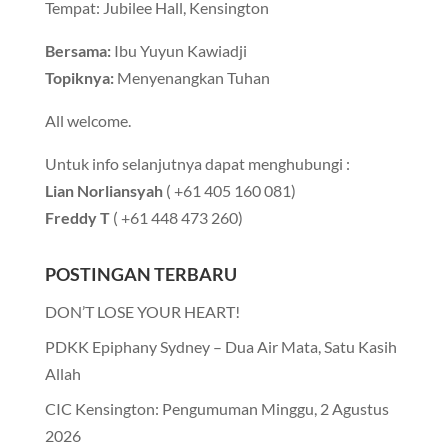
Tempat: Jubilee Hall, Kensington
Bersama:
Ibu Yuyun Kawiadji
Topiknya:
Menyenangkan Tuhan
All welcome.
Untuk info selanjutnya dapat menghubungi :
Lian Norliansyah
( +61 405 160 081)
Freddy T
( +61 448 473 260)
POSTINGAN TERBARU
DON’T LOSE YOUR HEART!
PDKK Epiphany Sydney – Dua Air Mata, Satu Kasih
Allah
CIC Kensington: Pengumuman Minggu, 2 Agustus
2026