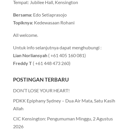
Tempat: Jubilee Hall, Kensington
Bersama:
Edo Setiaprasojo
Topiknya:
Kedewasaan Rohani
All welcome.
Untuk info selanjutnya dapat menghubungi :
Lian Norliansyah
( +61 405 160 081)
Freddy T
( +61 448 473 260)
POSTINGAN TERBARU
DON’T LOSE YOUR HEART!
PDKK Epiphany Sydney – Dua Air Mata, Satu Kasih
Allah
CIC Kensington: Pengumuman Minggu, 2 Agustus
2026