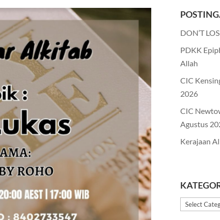
POSTING
DON’T LOS
PDKK Epiph
Allah
CIC Kensin
2026
CIC Newto
Agustus 20
Kerajaan Al
KATEGOR
Kategori