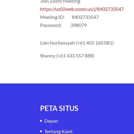
Join Zoom Meeting
https://us02web.zoom.us/j/8402733547
Meeting ID: 8402733547
Password: 398079
Lian Norliansyah (+61 405 160 081)
Shanny (+61 433 557 888)
PETA SITUS
Depan
Tentang Kami