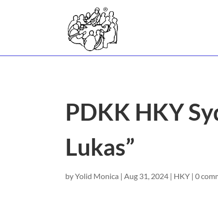
PDKK HKY Sydn
Lukas”
by
Yolid Monica
|
Aug 31, 2024
|
HKY
|
0 com