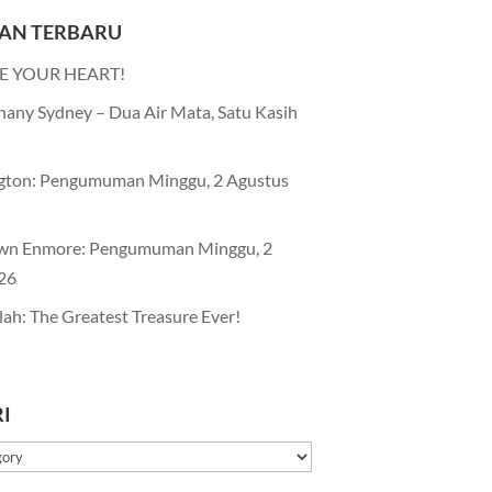
AN TERBARU
E YOUR HEART!
any Sydney – Dua Air Mata, Satu Kasih
gton: Pengumuman Minggu, 2 Agustus
wn Enmore: Pengumuman Minggu, 2
26
lah: The Greatest Treasure Ever!
I