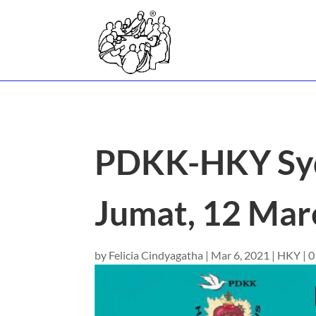
PDKK-HKY Syd
Jumat, 12 Mar
by
Felicia Cindyagatha
|
Mar 6, 2021
|
HKY
|
0