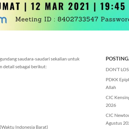
POSTING
undang saudara-saudari sekalian untuk
 detail sebagai berikut:
DON’T LOS
PDKK Epiph
Allah
CIC Kensin
2026
CIC Newto
Agustus 20
(Waktu Indonesia Barat)