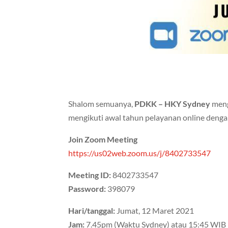
Shalom semuanya,
PDKK – HKY Sydney
meng
mengikuti awal tahun pelayanan online dengan
Join Zoom Meeting
https://us02web.zoom.us/j/8402733547
Meeting ID:
8402733547
Password:
398079
Hari/tanggal:
Jumat, 12 Maret 2021
Jam:
7.45pm (Waktu Sydney) atau 15:45 WIB 