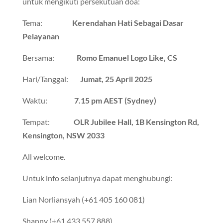
untuk mengikuti persekutuan doa:
Tema:
Kerendahan Hati Sebagai Dasar
Pelayanan
Bersama:
Romo Emanuel Logo Like, CS
Hari/Tanggal:
Jumat, 25 April 2025
Waktu:
7.15 pm AEST (Sydney)
Tempat:
OLR Jubilee Hall, 1B Kensington Rd,
Kensington, NSW 2033
All welcome.
Untuk info selanjutnya dapat menghubungi:
Lian Norliansyah (+61 405 160 081)
Shanny (+61 433 557 888)