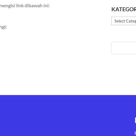
engisi link dibawah ini:
KATEGOR
Kategori
ngi: