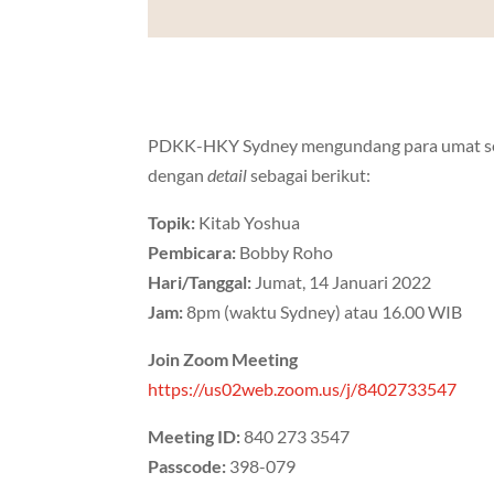
PDKK-HKY Sydney mengundang para umat seka
dengan
detail
sebagai berikut:
Topik:
Kitab Yoshua
Pembicara:
Bobby Roho
Hari/Tanggal:
Jumat, 14 Januari 2022
Jam:
8pm (waktu Sydney) atau 16.00 WIB
Join Zoom Meeting
https://us02web.zoom.us/j/8402733547
Meeting ID:
840 273 3547
Passcode:
398-079