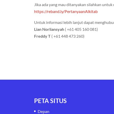
Jika ada yang mau ditanyakan silahkan untuk m
https://reband.ly/PertanyaanAlkitab
Untuk informasi lebih lanjut dapat menghubu
Lian
Norliansyah
( +61 405 160 081)
Freddy
T
( +61 448 473 260)
PETA SITUS
Depan