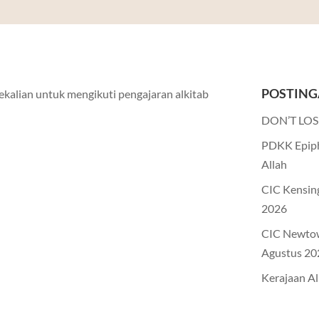
POSTING
lian untuk mengikuti pengajaran alkitab
DON’T LOS
PDKK Epiph
Allah
CIC Kensin
2026
CIC Newto
Agustus 20
Kerajaan Al