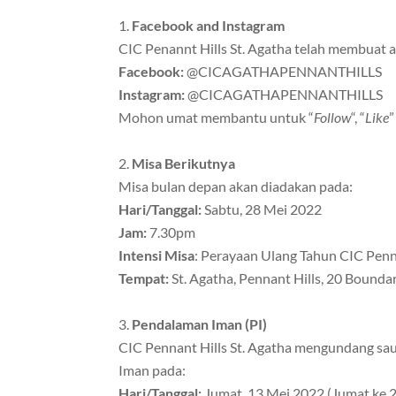
Facebook and Instagram
CIC Penannt Hills St. Agatha telah membuat
Facebook:
@CICAGATHAPENNANTHILLS
Instagram:
@CICAGATHAPENNANTHILLS
Mohon umat membantu untuk “
Follow
“, “
Like
”
Misa Berikutnya
Misa bulan depan akan diadakan pada:
Hari/Tanggal:
Sabtu, 28 Mei 2022
Jam:
7.30pm
Intensi Misa
: Perayaan Ulang Tahun CIC Penna
Tempat:
St. Agatha, Pennant Hills, 20 Bounda
Pendalaman Iman (PI)
CIC Pennant Hills St. Agatha mengundang sa
Iman pada:
Hari/Tanggal:
Jumat, 13 Mei 2022 (Jumat ke 2,