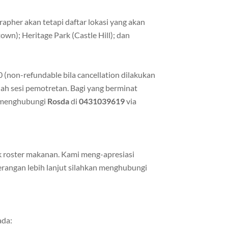
apher akan tetapi daftar lokasi yang akan
wn); Heritage Park (Castle Hill); dan
(non-refundable bila cancellation dilakukan
lah sesi pemotretan. Bagi yang berminat
p menghubungi
Rosda
di
0431039619
via
 roster makanan. Kami meng-apresiasi
erangan lebih lanjut silahkan menghubungi
ada: