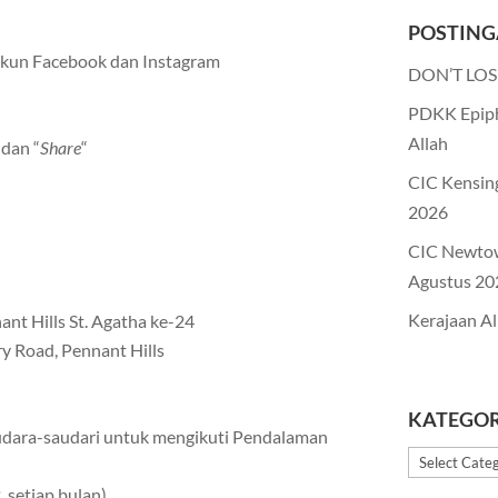
POSTING
 akun Facebook dan Instagram
DON’T LOS
PDKK Epiph
Allah
 dan “
Share
“
CIC Kensin
2026
CIC Newto
Agustus 20
Kerajaan Al
nt Hills St. Agatha ke-24
ry Road, Pennant Hills
KATEGOR
udara-saudari untuk mengikuti Pendalaman
Kategori
 setiap bulan)