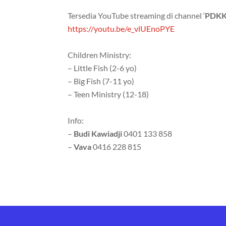
Tersedia YouTube streaming di channel ‘
PDKK
https://youtu.be/e_vlUEnoPYE
Children Ministry:
– Little Fish (2-6 yo)
– Big Fish (7-11 yo)
– Teen Ministry (12-18)
Info:
–
Budi Kawiadji
0401 133 858
–
Vava
0416 228 815